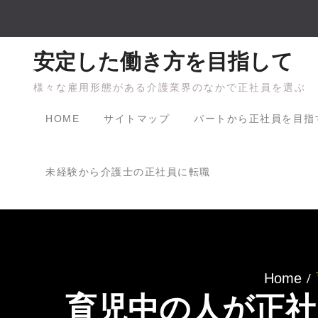
Skip
to
content
安定した働き方を目指して
様々な雇用形態がある介護業界のなかで正社員を選ぶ
HOME
サイトマップ
パートから正社員を目指
未経験から介護士の正社員に転職
Home
育児中の人が正